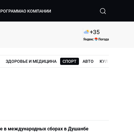
ПРОГРАММА
О КОМПАНИИ
+
35
ЗДОРОВЬЕ И МЕДИЦИНА
СПОРТ
АВТО
КУЛЬТУРА
ШО
тие в международных сборах в Душанбе