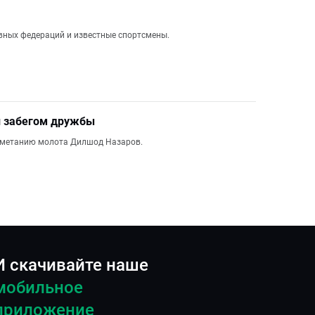
ивных федераций и известные спортсмены.
и забегом дружбы
о метанию молота Дилшод Назаров.
И скачивайте наше
мобильное
приложение