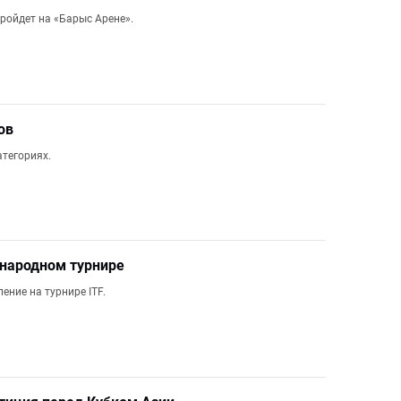
ойдет на «Барыс Арене».
ов
тегориях.
народном турнире
ние на турнире ITF.