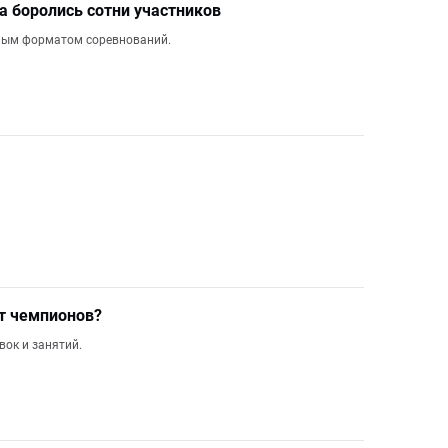
 боролись сотни участников
чным форматом соревнований.
ят чемпионов?
вок и занятий.