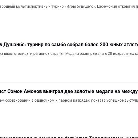
родный мультиспортивный турнир «Игры будущего». Церемония открытия пр
в Душанбе: турнир по самбо собрал более 200 юных атлет
з школ столицы и регионов страны. Медали разыгрывали в 20 возрастных ка
ист Сомон Амонов выиграл две золотые медали на между
ем соревнований в одиночном и парном разрядах, показав успешное выступле