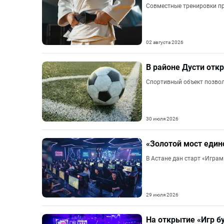
Совместные тренировки пр
02 августа 2026
В районе Дусти от
Спортивный объект позвол
30 июля 2026
«Золотой мост един
В Астане дан старт «Игра
29 июля 2026
На открытие «Игр б