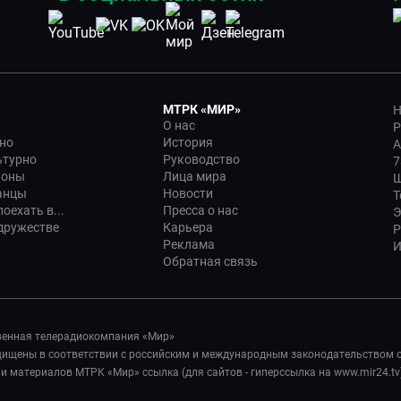
МТРК «МИР»
Н
О нас
Р
но
История
А
ьтурно
Руководство
7
ионы
Лица мира
Ш
анцы
Новости
Т
оехать в...
Пресса о нас
Э
дружестве
Карьера
Р
Реклама
И
Обратная связь
венная телерадиокомпания «Мир»
ащищены в соответствии с российским и международным законодательством 
 материалов МТРК «Мир» ссылка (для сайтов - гиперссылка на www.mir24.tv