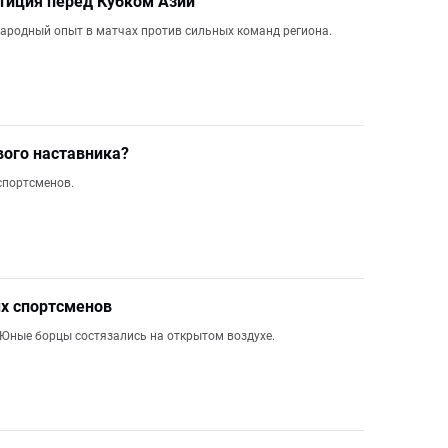
тиция перед Кубком Азии
ародный опыт в матчах против сильных команд региона.
вого наставника?
спортсменов.
ых спортсменов
 Юные борцы состязались на открытом воздухе.