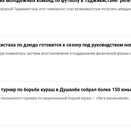
их молодежных команд по футболу в Таджикистане: репе
борной Таджикистана этот чемпионат стал возможностью получить междун
истана по дзюдо готовится к сезону под руководством но
дзе поменялась система восстановления и поддержания физической формы 
 турнир по борьбе кураш в Душанбе собрал более 150 юн
п юношеского турнира по национальной борьбе кураш — «Лига школьников».