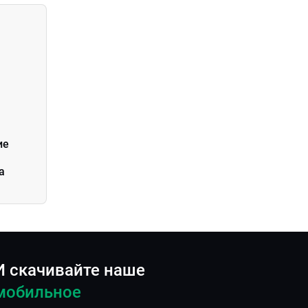
ие
а
И скачивайте наше
мобильное