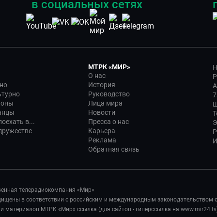
в социальных сетях
МТРК «МИР»
Н
О нас
Р
но
История
А
ьтурно
Руководство
7
ионы
Лица мира
Ш
анцы
Новости
Т
оехать в...
Пресса о нас
Э
дружестве
Карьера
Р
Реклама
И
Обратная связь
венная телерадиокомпания «Мир»
ащищены в соответствии с российским и международным законодательством 
 материалов МТРК «Мир» ссылка (для сайтов - гиперссылка на www.mir24.tv