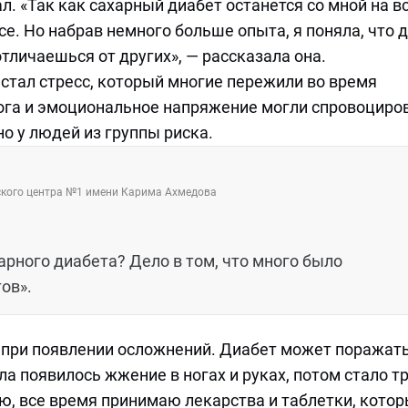
л. «Так как сахарный диабет останется со мной на в
е. Но набрав немного больше опыта, я поняла, что 
отличаешься от других», — рассказала она.
стал стресс, который многие пережили во время
ога и эмоциональное напряжение могли спровоциро
о у людей из группы риска.
нского центра №1 имени Карима Ахмедова
арного диабета? Дело в том, что много было
ов».
 при появлении осложнений. Диабет может поражат
ла появилось жжение в ногах и руках, потом стало т
аю, все время принимаю лекарства и таблетки, кото