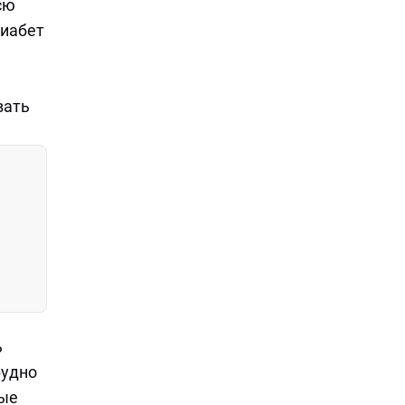
сю
диабет
вать
ь
рудно
рые