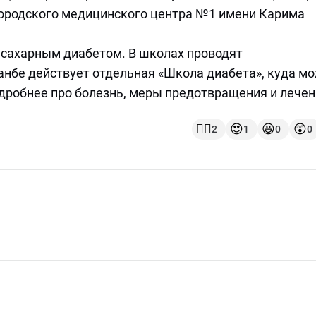
 городского медицинского центра №1 имени Карима
 сахарным диабетом. В школах проводят
анбе действует отдельная «Школа диабета», куда м
дробнее про болезнь, меры предотвращения и лечен
👍🏻
😍
😆
😲
2
1
0
0