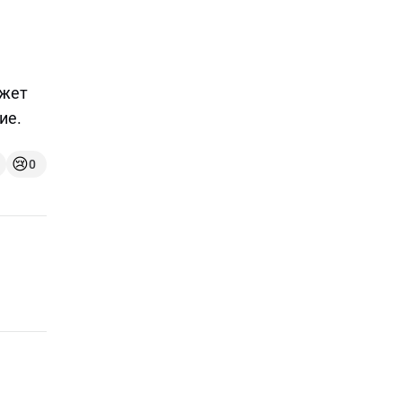
ожет
ие.
😢
0