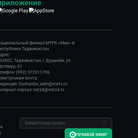
приложение
ациональный филиал МТРК «Мир» в
еспублике Таджикистан
дрес:
34002, Таджикистан, г Душанбе, ул
отемур, 61
елефон: (992) 372211706
лектронная почта:
едакция: Dushanbe_adm@mirtv.ru
нтернет-портал: mir24@mir24.tv
об
)
ПРЯМОЙ ЭФИР