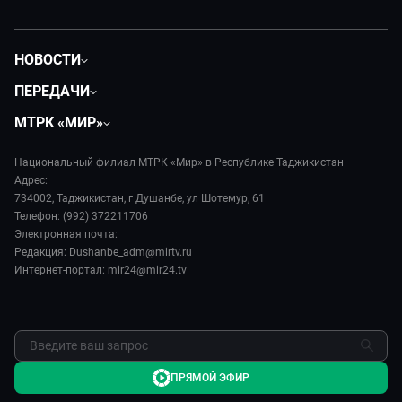
НОВОСТИ
Политика
ПЕРЕДАЧИ
Общество
Вместе
МТРК «МИР»
Экономика
Вместе выгодно
О нас
Происшествия
Евразия. Культурно
Национальный филиал МТРК «Мир» в Республике Таджикистан
История
Культура
Адрес:
Евразия. Регионы
Руководство
734002, Таджикистан, г Душанбе, ул Шотемур, 61
Спорт
Наши иностранцы
Телефон: (992) 372211706
Лица мира
Электронная почта:
Пять причин поехать в...
Новости
Редакция: Dushanbe_adm@mirtv.ru
Сделано в Содружестве
Пресса о нас
Интернет-портал: mir24@mir24.tv
Я – волонтер
Карьера
Реклама
Обратная связь
ПРЯМОЙ ЭФИР