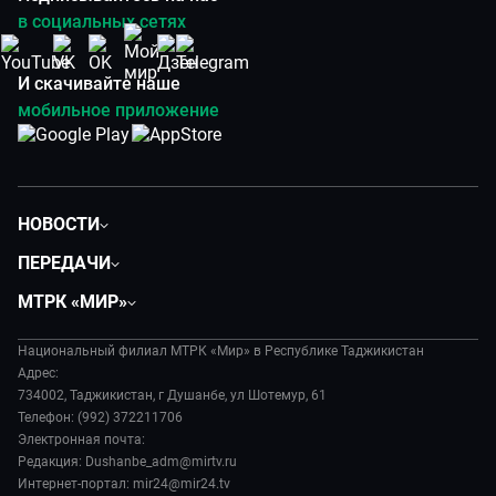
в социальных сетях
И скачивайте наше
мобильное приложение
НОВОСТИ
Политика
ПЕРЕДАЧИ
Общество
Вместе
МТРК «МИР»
Экономика
Вместе выгодно
О нас
Происшествия
Евразия. Культурно
Национальный филиал МТРК «Мир» в Республике Таджикистан
История
Культура
Адрес:
Евразия. Регионы
Руководство
734002, Таджикистан, г Душанбе, ул Шотемур, 61
Спорт
Наши иностранцы
Телефон: (992) 372211706
Лица мира
Электронная почта:
Пять причин поехать в...
Новости
Редакция: Dushanbe_adm@mirtv.ru
Сделано в Содружестве
Пресса о нас
Интернет-портал: mir24@mir24.tv