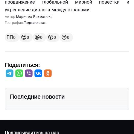
продвижение глобальной мирной повестки и
укрепление диалога между странами.
Автор:
Марияма Рахманова
География:
Таджикистан
👍🏻
😍
😆
😲
😢
0
0
0
0
0
Поделиться:
Последние новости
Подписывайтесь на нас