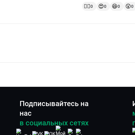
👍🏻
😍
😆
😲
0
0
0
0
Подписывайтесь на
нас
в социальных сетях