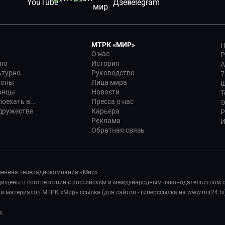
МТРК «МИР»
Н
О нас
Р
но
История
А
ьтурно
Руководство
7
ионы
Лица мира
Ш
анцы
Новости
Т
оехать в...
Пресса о нас
Э
дружестве
Карьера
Р
Реклама
И
Обратная связь
венная телерадиокомпания «Мир»
ащищены в соответствии с российским и международным законодательством 
 материалов МТРК «Мир» ссылка (для сайтов - гиперссылка на www.mir24.tv
х.