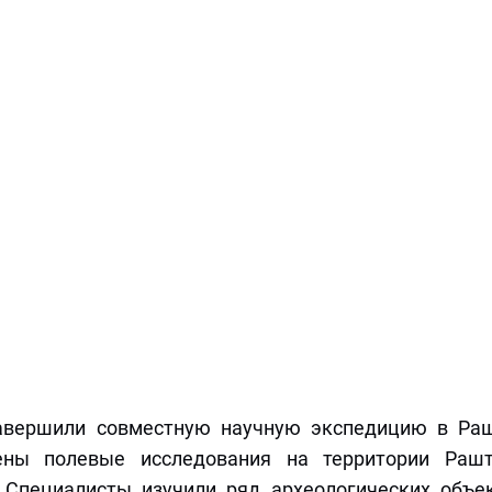
завершили совместную научную экспедицию в Ра
ены полевые исследования на территории Раштс
 Специалисты изучили ряд археологических объе