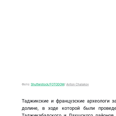
Фото:
Shutterstock/FOTODOM
/
Anton Chalakov
Таджикские и французские археологи 
долине, в ходе которой были провед
Таджикабадского и Лахшского районов.