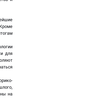
нейшие
 Кроме
итогам
ологии
ти для
оляют
аться
орико-
шлого,
аны на