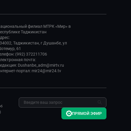
ациональный филиал МТРК «Мир» в
еспублике Таджикистан
дрес:
34002, Таджикистан, г Душанбе, ул
отемур, 61
елефон: (992) 372211706
лектронная почта:
едакция: Dushanbe_adm@mirtv.ru
нтернет-портал: mir24@mir24.tv
об
)
ПРЯМОЙ ЭФИР