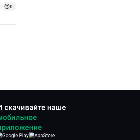
😢
0
И скачивайте наше
мобильное
приложение