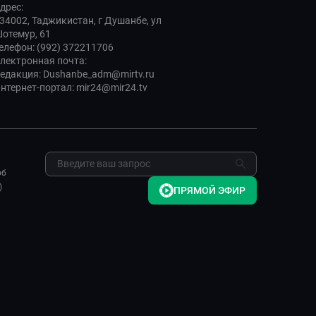
дрес:
34002, Таджикистан, г Душанбе, ул
отемур, 61
елефон: (992) 372211706
лектронная почта:
едакция: Dushanbe_adm@mirtv.ru
нтернет-портал: mir24@mir24.tv
об
)
ПРЯМОЙ ЭФИР