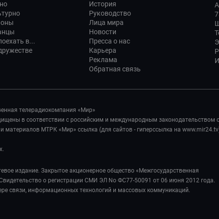
но
История
А
ьтурно
Руководство
7
ионы
Лица мира
Ш
анцы
Новости
Т
оехать в...
Пресса о нас
Э
дружестве
Карьера
Р
Реклама
И
Обратная связь
венная телерадиокомпания «Мир»
ащищены в соответствии с российским и международным законодательством 
 материалов МТРК «Мир» ссылка (для сайтов - гиперссылка на www.mir24.tv
х.
евое издание. Закрытое акционерное общество «Межгосударственная
Свидетельство о регистрации СМИ ЭЛ No ФС77-50091 от 06 июня 2012 года.
ере связи, информационных технологий и массовых коммуникаций.