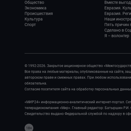
Общество
Вместе выгод
Экономика
Евразия. Кул
Происшествия
Евразия. Рег
Культура
Наши иностр
Спорт
Пять причин п
Сделано в Со
Я – волонтер
© 1992-2026. Закрытое акционерное общество «Межгосударст
Все права на любые материалы, опубликованные на сайте, з
авторском праве и смежных правах. При любом использовании
обязательна.
Согласие посетителя сайта на обработку персональных данны
«МИР24» информационно-аналитический интернет-портал. Сет
телерадиокомпания «Мир». Главный редактор: Батыршин Р.И. 
Свидетельство выдано Федеральной службой по надзору в сф