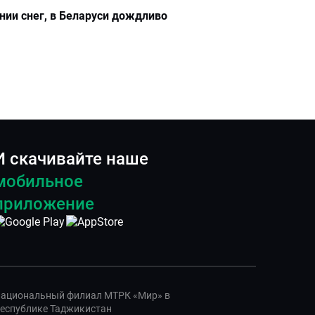
нии снег, в Беларуси дождливо
И скачивайте наше
мобильное
приложение
ациональный филиал МТРК «Мир» в
еспублике Таджикистан