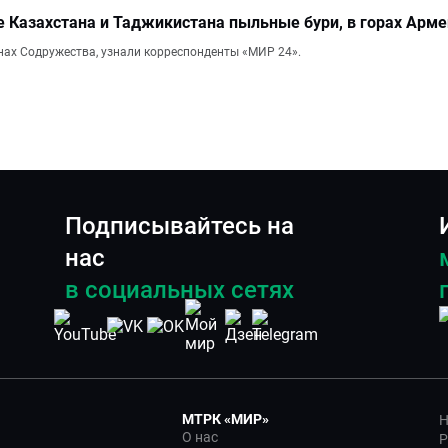
ге Казахстана и Таджикистана пыльные бури, в горах Арме
анах Содружества, узнали корреспонденты «МИР 24».
Подписывайтесь на
нас
в социальных сетях
МТРК «МИР»
Н
О нас
Р