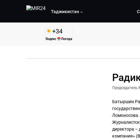
Таджикистан
С
+
34
Ради
Председатель 
Батыршин Рад
государствен
Ломоносова.
Журналистску
директора –
компания» (В