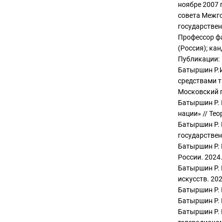
ноябре 2007 
совета Межго
государствен
Профессор ф
(Россия); ка
Публикации:
Батыршин Р.
средствами т
Московский г
Батыршин Р. 
нации» // Тео
Батыршин Р. 
государствен
Батыршин Р. 
России. 2024.
Батыршин Р. 
искусств. 202
Батыршин Р. 
Батыршин Р. 
Батыршин Р.