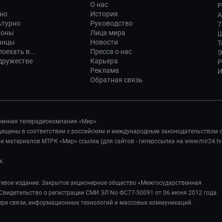
О нас
Р
но
История
А
ьтурно
Руководство
7
ионы
Лица мира
Ш
анцы
Новости
Т
оехать в...
Пресса о нас
Э
дружестве
Карьера
Р
Реклама
И
Обратная связь
венная телерадиокомпания «Мир»
ащищены в соответствии с российским и международным законодательством 
 материалов МТРК «Мир» ссылка (для сайтов - гиперссылка на www.mir24.tv
х.
евое издание. Закрытое акционерное общество «Межгосударственная
Свидетельство о регистрации СМИ ЭЛ No ФС77-50091 от 06 июня 2012 года.
ере связи, информационных технологий и массовых коммуникаций.