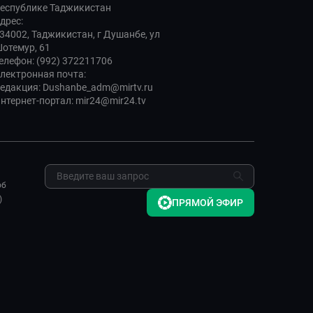
еспублике Таджикистан
дрес:
34002, Таджикистан, г Душанбе, ул
отемур, 61
елефон: (992) 372211706
лектронная почта:
едакция: Dushanbe_adm@mirtv.ru
нтернет-портал: mir24@mir24.tv
об
)
ПРЯМОЙ ЭФИР