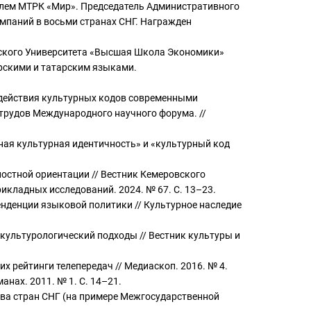
елем МТРК «Мир». Председатель Административного
мпаний в восьми странах СНГ. Награжден
ского Университета «Высшая Школа Экономики»
ирскими и татарским языками.
одействия культурных кодов современными
трудов Международного научного форума. //
ная культурная идентичность» и «культурный код
ностной ориентации // Вестник Кемеровского
рикладных исследований. 2024. № 67. С. 13–23.
нденции языковой политики // Культурное наследие
 культурологический подходы // Вестник культуры и
х рейтинги телепередач // Медиаскоп. 2016. № 4.
нах. 2011. № 1. С. 14–21.
ва стран СНГ (на примере Межгосударственной