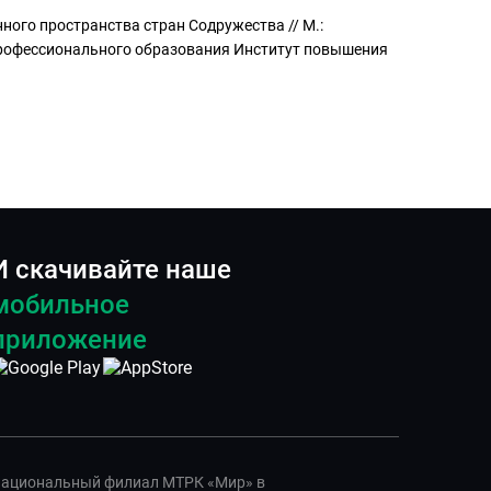
ого пространства стран Содружества // М.:
профессионального образования Институт повышения
И скачивайте наше
мобильное
приложение
ациональный филиал МТРК «Мир» в