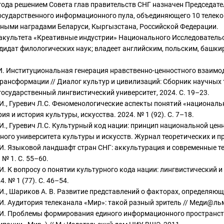
года решением Совета глав правительств СНГ назначен Председат
сударственного информационного пула, объединяющего 10 телеко
ными наградами Беларуси, Кыргызстана, Российской Федерации.
акультета «Креативные индустрии» Национального Исследователь
ндидат филологических наук; владеет английским, польским, башк
И. Институциональная генерация нравственно-ценностного взаим
рансформации // Диалог культур и цивилизаций: Сборник научных 
осударственный лингвистический университет, 2024. С. 19–23.
И., Гуревич Л.С. Феноменологические аспекты понятий «националь
рия и история культуры, искусства. 2024. № 1 (92). С. 7–18.
И., Гуревич Л.С. Культурный код нации: принцип национальной цен
ного университета культуры и искусств. Журнал теоретических и п
И. Языковой ландшафт стран СНГ: аккультурация и современные те
 № 1. С. 55–60.
И. К вопросу о понятии культурного кода нации: лингвистический и
4. № 1 (77). С. 46–54.
И., Шариков А. В. Развитие представлений о факторах, определяющи
И. Аудитория телеканала «Мир»: такой разный зритель // Меди@льма
 И. Проблемы формирования единого информационного пространст